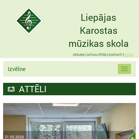
Liepājas
Karostas
mūzikas skola
SĀKUMS
AKTUALITĀTES
KONTAKTI
ATTĒLI
Izvēlne
Toggle
navigat
ATTĒLI
21.05.2026