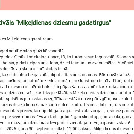
tivāls "Miķeļdienas dziesmu gadatirgus"
ies Miķeļdienas gadatirgum
agad saulīte silda gluži kā vasarā?
epilda arī mūzikas skolas klases, tā, ka turam visus logus vaļā! Skaņas 
 balsis, pirksti, elpas un stīgas, dzied taustiņi un zvanu mēles. Atnāciet
 dienās ap skolu un arī skolas telpās!
 ka septembra beigas būs tikpat siltas un saulainas. Būs novākta raža d
os pušķos, lai paturētu ziedu aromātu un skaistumu telpā arī tad, kad ie
u arī dziesmu un bērnu balsu, Liepājas Karostas mūzikas skola aicina at
es ar dziesmu ražu, kas tiks piedāvātas Miķeļa dienas dziesmu gadatirgū 
lstspilsētas pirmsskolas izglītības iestāžu un vispārizglītojošo skolu 1.
 laikos dēvēja kopā sanākšanu rudenī, kad katrs nesa līdzi to, kas nu k
iesmotas preces, ko nopirkt gatavojas festivāla žūrija - jā, šoreiz pārdevē
un pie sevis domās: “Es arī tādu gribu!”, gan skolotāji, gan vecāki, gan a
lvu un mazajam dziesmas devējam - dziedātājam - viņa īpašo uzslavu!
ien, 2025. gada 30. septembrī plkst. 12.00 sāksies Miķeļdienas dziesmu 