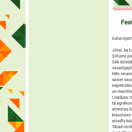
Fes
Gatavojam
Jūtat, ka t
Siltums pi
Sāk dziedāt
vasarīgajās
Mēs ceram,
sasiet saus
nepietrūkt
un mainīti
Liepājas va
tā agrākos
atnestas dz
klausīsies 
atradīs ba
Tātad otrd