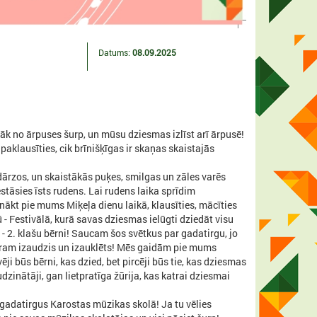
Datums:
08.09.2025
nāk no ārpuses šurp, un mūsu dziesmas izlīst arī ārpusē!
 paklausīties, cik brīnišķīgas ir skaņas skaistajās
ārzos, un skaistākās puķes, smilgas un zāles varēs
stāsies īsts rudens. Lai rudens laika sprīdim
nākt pie mums Miķeļa dienu laikā, klausīties, mācīties
- Festivālā, kurā savas dziesmas ielūgti dziedāt visu
 - 2. klašu bērni! Saucam šos svētkus par gadatirgu, jo
atram izaudzis un izauklēts! Mēs gaidām pie mums
ji būs bērni, kas dzied, bet pircēji būs tie, kas dziesmas
udzinātāji, gan lietpratīga žūrija, kas katrai dziesmai
gadatirgus Karostas mūzikas skolā! Ja tu vēlies